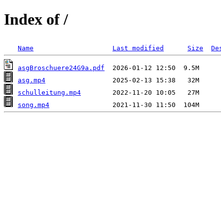
Index of /
Name
Last modified
Size
De
asgBroschuere24G9a.pdf
asg.mp4
schulleitung.mp4
song.mp4