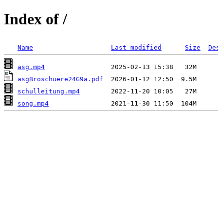
Index of /
Name
Last modified
Size
De
asg.mp4
asgBroschuere24G9a.pdf
schulleitung.mp4
song.mp4